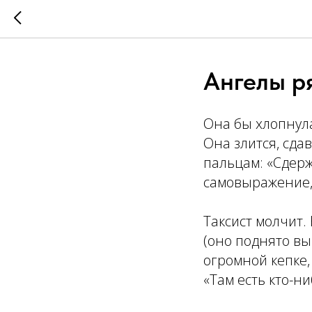
Ангелы р
Она бы хлопнула
Она злится, сда
пальцам: «Сдерж
самовыражение,
Таксист молчит.
(оно поднято вы
огромной кепке,
«Там есть кто-ни