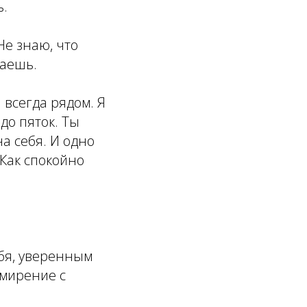
ь.
Не знаю, что
раешь.⠀
я всегда рядом. Я
до пяток. Ты
а себя. И одно
 Как спокойно
ебя, уверенным
смирение с