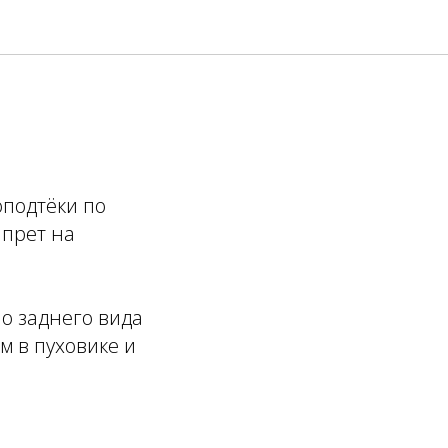
оподтёки по
апрет на
ло заднего вида
м в пуховике и