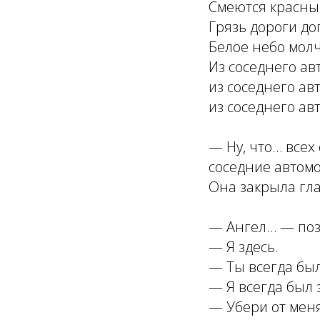
Смеются красны
Грязь дороги до
Белое небо молч
Из соседнего ав
из соседнего ав
из соседнего ав
— Ну, что… всех
соседние автомо
Она закрыла гл
— Ангел… — поз
— Я здесь.
— Ты всегда был
— Я всегда был 
— Убери от меня